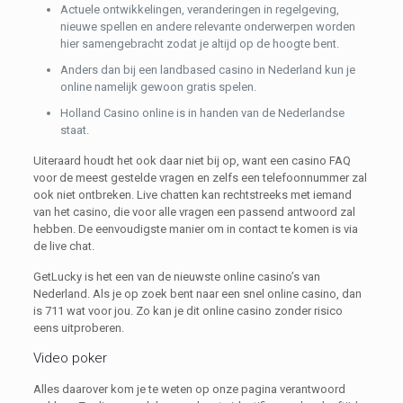
Actuele ontwikkelingen, veranderingen in regelgeving,
nieuwe spellen en andere relevante onderwerpen worden
hier samengebracht zodat je altijd op de hoogte bent.
Anders dan bij een landbased casino in Nederland kun je
online namelijk gewoon gratis spelen.
Holland Casino online is in handen van de Nederlandse
staat.
Uiteraard houdt het ook daar niet bij op, want een casino FAQ
voor de meest gestelde vragen en zelfs een telefoonnummer zal
ook niet ontbreken. Live chatten kan rechtstreeks met iemand
van het casino, die voor alle vragen een passend antwoord zal
hebben. De eenvoudigste manier om in contact te komen is via
de live chat.
GetLucky is het een van de nieuwste online casino’s van
Nederland. Als je op zoek bent naar een snel online casino, dan
is 711 wat voor jou. Zo kan je dit online casino zonder risico
eens uitproberen.
Video poker
Alles daarover kom je te weten op onze pagina verantwoord