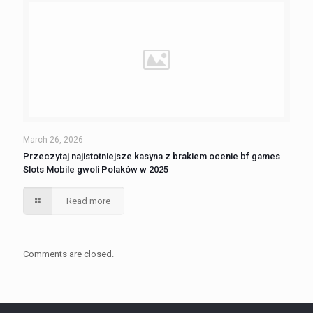
March 26, 2026
Przeczytaj najistotniejsze kasyna z brakiem ocenie bf games
Slots Mobile gwoli Polaków w 2025
Read more
Comments are closed.