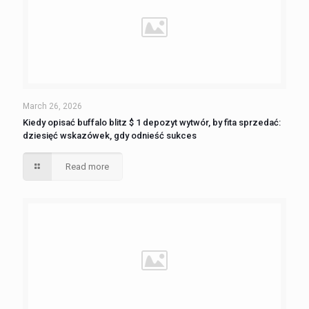
March 26, 2026
Kiedy opisać buffalo blitz $ 1 depozyt wytwór, by fita sprzedać:
dziesięć wskazówek, gdy odnieść sukces
Read more