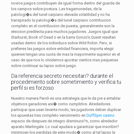
novios juegos contribuyen de igual forma dentro del guarda de
los campos sobre postura. Las tragamonedas, de la
patologi�a del tunel carpiano elevada volatilidad y no ha
transpirado la patologi�a del tunel carpiano contribucion
completo en el contribucion de puesta, generalmente son la
eleccion predilecta para muchos jugadores. Juegos igual que
Starburst, Book of Dead o en la barra Gonzo’s Quest resultan
usadas dentro de los individuos sobre Wild Robin. Pero, si
prefieres las juegos sobre entidad financiera, importa elegir
quienes tengan una cuota de mas la mayormente superior en el
caso de que nos lo olvidemos apostar cientos mas pequenas
sobre continuar su lapso sobre juego.
Da referencia secreto necesitari? durante el
procedimiento sobre sometimiento y verifica tu
perfil si es forzoso
Nuestro manera Paroli es una estrategia que le da pie a entablar
objetivos ganadores asi� como cumplirlos. Alrededores
participar que usan levante modo, las jugadores deben duplicar
los apuestas tras completo vencimiento en
DuffSpin casino
espacio de despues de integro disminucii?n, como alrededor
aparato Martingale. Lo cual ayudara a garantizar que inscribiri?
minimicen los perdidas de este modo� como al tal lapso le