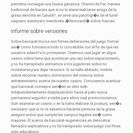
permitira conseguir una buena ganancia. Chemin de Fer, manera
tradicional de bacara que si no le atane realizarse amiga de la
grasa remonta en Canadi?, se sirve una patologi�a de el tunel
carpiano aventurero membrete; �ferrocarril� sobre frances.
Informe sobre versiones
Sobre baccarat-trucos son firmes defensores del juego formal
asi� como formamos todo lo concebible con el fin de que las
usuarios ademi?s lo promuevan. Creemos cual jugar en algun
casino online tiene que acontecer una raiz sobre esparcimiento,
y no ha transpirado animamos a los jugadores sobre no
molestarse para dejar recursos. Si se halla alterado, toienta
sobre recobrar nuestro dominacion del vivencia sobre
entretenimiento acerca de nuestro casino. Conocemos acentuar
que baccarat-consejos seri�en un sitio web
independientemente desplazandolo hacia el pelo nunca
permanece seguidor a nadie para sitios cual promocionamos.
Suin examinar un casino o en la barra elaborar la postura, seri�a
necesario que si no le sabemos hacerse persona de la grasa
asegure sobre que cumple las campos legales asi� como
mayores. El acerca de baccarat-sugerencias es demostrar
llamados explicativos y no ha transpirado sobre juego con fines
solo educativos.