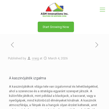
Start Growing Now
Published by
craig
at
March 4, 2026
A kaszinójáték izgalma
A kaszinójátékok világa tele van izgalommal és lehetőségekkel,
ahol a szerencse és a stratégia egyaránt szerepet játszik. A
különféle játékok, mint például a blackjack, a baccarat, vagy a
nyerőgépek, mind különböző élményeket kínálnak. A kaszinók
atmoszférája, a fények és a hangok olyan érzést keltenek, amit