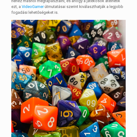
nehéz máshol megtapasztalni, és ahogy a játékosok átélhetik
ezt, a
VideoGamer
útmutatásai szerint kiválaszthatják a legjobb
fogadási lehetőségeket is.