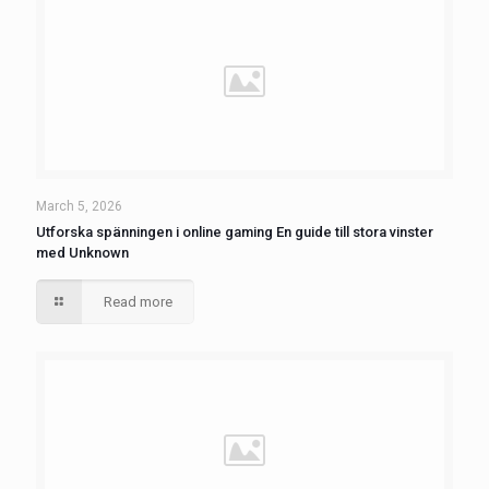
March 5, 2026
Utforska spänningen i online gaming En guide till stora vinster
med Unknown
Read more