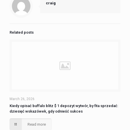
craig
Related posts
March 26, 2026
Kiedy opisać buffalo blitz $ 1 depozyt wytwór, by fita sprzedać:
dziesięć wskazówek, gdy odnieść sukces
Read more