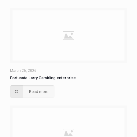
March 26, 2026
Fortunate Larry Gambling enterprise
Read more