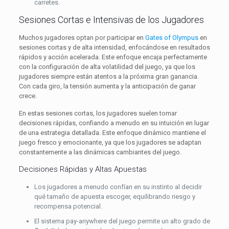
carretes.
Sesiones Cortas e Intensivas de los Jugadores
Muchos jugadores optan por participar en
Gates of Olympus
en
sesiones cortas y de alta intensidad, enfocándose en resultados
rápidos y acción acelerada. Este enfoque encaja perfectamente
con la configuración de alta volatilidad del juego, ya que los
jugadores siempre están atentos a la próxima gran ganancia.
Con cada giro, la tensión aumenta y la anticipación de ganar
crece.
En estas sesiones cortas, los jugadores suelen tomar
decisiones rápidas, confiando a menudo en su intuición en lugar
de una estrategia detallada. Este enfoque dinámico mantiene el
juego fresco y emocionante, ya que los jugadores se adaptan
constantemente a las dinámicas cambiantes del juego.
Decisiones Rápidas y Altas Apuestas
Los jugadores a menudo confían en su instinto al decidir
qué tamaño de apuesta escoger, equilibrando riesgo y
recompensa potencial.
El sistema pay-anywhere del juego permite un alto grado de