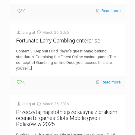
0
Read more
craig
at
March 26, 2026
Fortunate Larry Gambling enterprise
Content 3: Deposit Fund Player’s questioning betting
standards. Examining the Finest Online casino games The
concept of Gambling on line Once your access this site,
you’re
[…]
0
Read more
craig
at
March 26, 2026
Przeczytaj najistotniejsze kasyna z brakiem
ocenie bf games Slots Mobile gwoli
Polaków w 2025
Content Jak dokonać wpłaty w kasyno bez dowodu? | bf