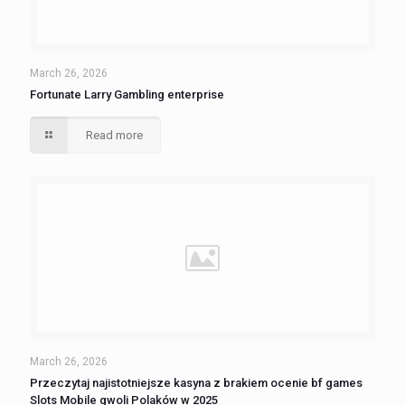
March 26, 2026
Fortunate Larry Gambling enterprise
Read more
March 26, 2026
Przeczytaj najistotniejsze kasyna z brakiem ocenie bf games
Slots Mobile gwoli Polaków w 2025