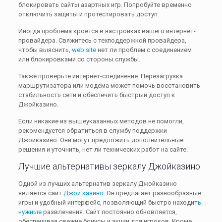
блокировать сайты азартных игр. Попробуйте временно
отключить защиты и протестировать доступ.
Иногда проблема кроется в настройках вашего интернет-
провайдера. Свяжитесь с техподдержкой провайдера,
чтобы выяснить,
web site
нет ли проблем с соединением
или блокировками со стороны службы.
Также проверьте интернет-соединение. Перезагрузка
маршрутизатора или модема может помочь восстановить
стабильность сети и обеспечить быстрый доступ к
Джойказино.
Если никакие из вышеуказанных методов не помогли,
рекомендуется обратиться в службу поддержки
Джойказино. Они могут предложить дополнительные
решения и уточнить, нет ли технических работ на сайте.
Лучшие альтернативы зеркалу Джойказино
Одной из лучших альтернатив зеркалу Джойказино
является сайт
Джой казино
. Он предлагает разнообразные
игры и удобный интерфейс, позволяющий быстро находит
ь
нужные
развлечения. Сайт постоянно обновляется,
обеспечивая свежие бонусы и акции для игроков. Кроме