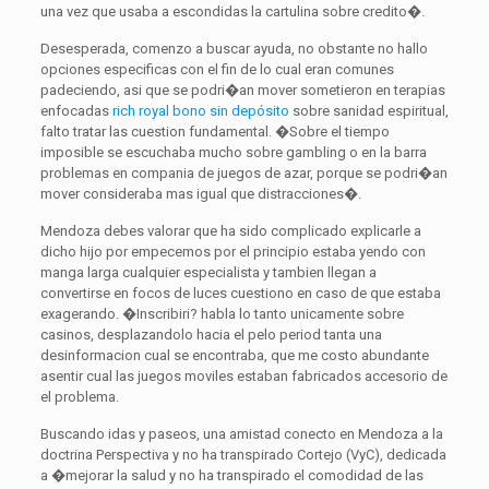
una vez que usaba a escondidas la cartulina sobre credito�.
Desesperada, comenzo a buscar ayuda, no obstante no hallo
opciones especificas con el fin de lo cual eran comunes
padeciendo, asi que se podri�an mover sometieron en terapias
enfocadas
rich royal bono sin depósito
sobre sanidad espiritual,
falto tratar las cuestion fundamental. �Sobre el tiempo
imposible se escuchaba mucho sobre gambling o en la barra
problemas en compania de juegos de azar, porque se podri�an
mover consideraba mas igual que distracciones�.
Mendoza debes valorar que ha sido complicado explicarle a
dicho hijo por empecemos por el principio estaba yendo con
manga larga cualquier especialista y tambien llegan a
convertirse en focos de luces cuestiono en caso de que estaba
exagerando. �Inscribiri? habla lo tanto unicamente sobre
casinos, desplazandolo hacia el pelo period tanta una
desinformacion cual se encontraba, que me costo abundante
asentir cual las juegos moviles estaban fabricados accesorio de
el problema.
Buscando idas y paseos, una amistad conecto en Mendoza a la
doctrina Perspectiva y no ha transpirado Cortejo (VyC), dedicada
a �mejorar la salud y no ha transpirado el comodidad de las