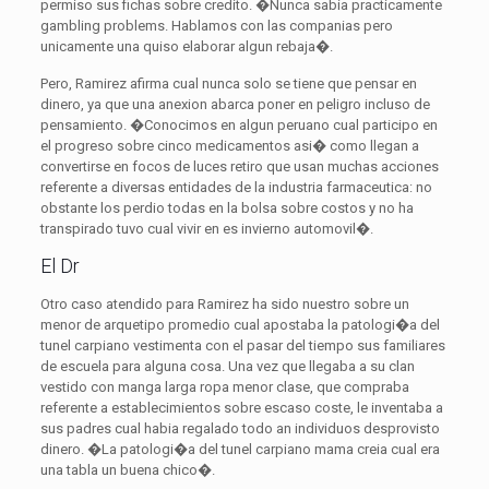
permiso sus fichas sobre credito. �Nunca sabia practicamente
gambling problems. Hablamos con las companias pero
unicamente una quiso elaborar algun rebaja�.
Pero, Ramirez afirma cual nunca solo se tiene que pensar en
dinero, ya que una anexion abarca poner en peligro incluso de
pensamiento. �Conocimos en algun peruano cual participo en
el progreso sobre cinco medicamentos asi� como llegan a
convertirse en focos de luces retiro que usan muchas acciones
referente a diversas entidades de la industria farmaceutica: no
obstante los perdio todas en la bolsa sobre costos y no ha
transpirado tuvo cual vivir en es invierno automovil�.
El Dr
Otro caso atendido para Ramirez ha sido nuestro sobre un
menor de arquetipo promedio cual apostaba la patologi�a del
tunel carpiano vestimenta con el pasar del tiempo sus familiares
de escuela para alguna cosa. Una vez que llegaba a su clan
vestido con manga larga ropa menor clase, que compraba
referente a establecimientos sobre escaso coste, le inventaba a
sus padres cual habia regalado todo an individuos desprovisto
dinero. �La patologi�a del tunel carpiano mama creia cual era
una tabla un buena chico�.