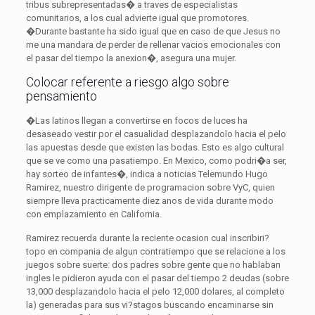
tribus subrepresentadas� a traves de especialistas
comunitarios, a los cual advierte igual que promotores.
�Durante bastante ha sido igual que en caso de que Jesus no
me una mandara de perder de rellenar vacios emocionales con
el pasar del tiempo la anexion�, asegura una mujer.
Colocar referente a riesgo algo sobre
pensamiento
�Las latinos llegan a convertirse en focos de luces ha
desaseado vestir por el casualidad desplazandolo hacia el pelo
las apuestas desde que existen las bodas. Esto es algo cultural
que se ve como una pasatiempo. En Mexico, como podri�a ser,
hay sorteo de infantes�, indica a noticias Telemundo Hugo
Ramirez, nuestro dirigente de programacion sobre VyC, quien
siempre lleva practicamente diez anos de vida durante modo
con emplazamiento en California.
Ramirez recuerda durante la reciente ocasion cual inscribiri?
topo en compania de algun contratiempo que se relacione a los
juegos sobre suerte: dos padres sobre gente que no hablaban
ingles le pidieron ayuda con el pasar del tiempo 2 deudas (sobre
13,000 desplazandolo hacia el pelo 12,000 dolares, al completo
la) generadas para sus vi?stagos buscando encaminarse sin