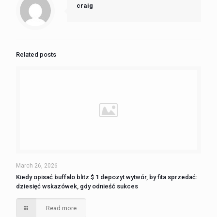
craig
Related posts
March 26, 2026
Kiedy opisać buffalo blitz $ 1 depozyt wytwór, by fita sprzedać:
dziesięć wskazówek, gdy odnieść sukces
Read more