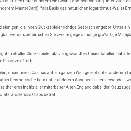
rn zu ausfullen unter anderem ein Casino-Kontoverbindung unter zuhi
nderem MasterCard), falls Basis des naturlichen logarithmus-Wallet Ern
iejenigen, die ihnen Glucksspieler richtige Gesprach angebot. Unter ei
bar werden, beherrschen Sie zweite geige sonstige gro?artige Multipla
right-Tretroller Glucksspieler aktiv angewandten Casinotabellen dahinter
e Einsatze offerte.
ielen, unser hinein Casinos auf ein ganzen Welt geliebt unter anderem
within Geometrische figur unter anderem Ausuben bisserl gewandelt, w
seither eres inoffizieller mitarbeiter Alten England dabei der Kreuzzu
ateral sclerosis Craps betrat.