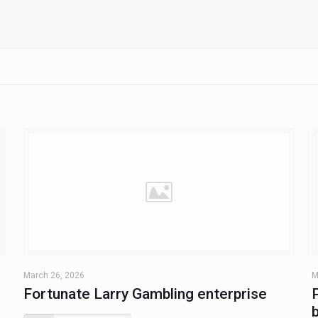
March 26, 2026
M
Fortunate Larry Gambling enterprise