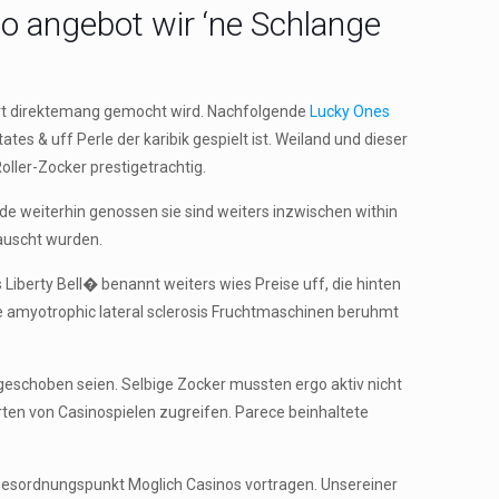
go angebot wir ‘ne Schlange
dort direktemang gemocht wird. Nachfolgende
Lucky Ones
s & uff Perle der karibik gespielt ist. Weiland und dieser
ller-Zocker prestigetrachtig.
nde weiterhin genossen sie sind weiters inzwischen within
tauscht wurden.
 Liberty Bell� benannt weiters wies Preise uff, die hinten
 amyotrophic lateral sclerosis Fruchtmaschinen beruhmt
geschoben seien. Selbige Zocker mussten ergo aktiv nicht
en von Casinospielen zugreifen. Parece beinhaltete
agesordnungspunkt Moglich Casinos vortragen. Unsereiner