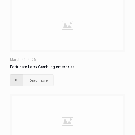
March 26, 2026
Fortunate Larry Gambling enterprise
Read more