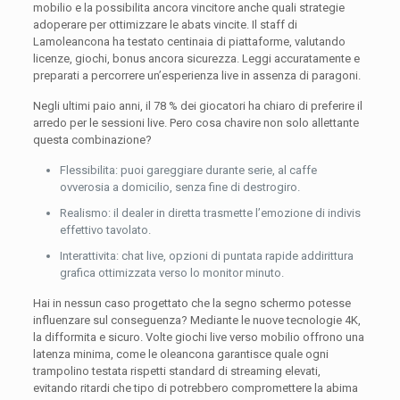
mobilio e la possibilita ancora vincitore anche quali strategie
adoperare per ottimizzare le abats vincite. Il staff di
Lamoleancona ha testato centinaia di piattaforme, valutando
licenze, giochi, bonus ancora sicurezza. Leggi accuratamente e
preparati a percorrere un’esperienza live in assenza di paragoni.
Negli ultimi paio anni, il 78 % dei giocatori ha chiaro di preferire il
arredo per le sessioni live. Pero cosa chavire non solo allettante
questa combinazione?
Flessibilita: puoi gareggiare durante serie, al caffe
ovverosia a domicilio, senza fine di destrogiro.
Realismo: il dealer in diretta trasmette l’emozione di indivis
effettivo tavolato.
Interattivita: chat live, opzioni di puntata rapide addirittura
grafica ottimizzata verso lo monitor minuto.
Hai in nessun caso progettato che la segno schermo potesse
influenzare sul conseguenza? Mediante le nuove tecnologie 4K,
la difformita e sicuro. Volte giochi live verso mobilio offrono una
latenza minima, come le oleancona garantisce quale ogni
trampolino testata rispetti standard di streaming elevati,
evitando ritardi che tipo di potrebbero compromettere la abima