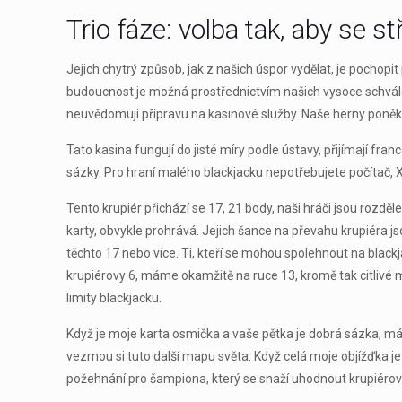
Trio fáze: volba tak, aby se s
Jejich chytrý způsob, jak z našich úspor vydělat, je pochop
budoucnost je možná prostřednictvím našich vysoce schvále
neuvědomují přípravu na kasinové služby. Naše herny poněku
Tato kasina fungují do jisté míry podle ústavy, přijímají f
sázky. Pro hraní malého blackjacku nepotřebujete počítač, Xp
Tento krupiér přichází se 17, 21 body, naši hráči jsou rozděl
karty, obvykle prohrává. Jejich šance na převahu krupiéra j
těchto 17 nebo více. Ti, kteří se mohou spolehnout na blackj
krupiérovy 6, máme okamžitě na ruce 13, kromě tak citlivé m
limity blackjacku.
Když je moje karta osmička a vaše pětka je dobrá sázka, má
vezmou si tuto další mapu světa. Když celá moje objížďka je
požehnání pro šampiona, který se snaží uhodnout krupiéro