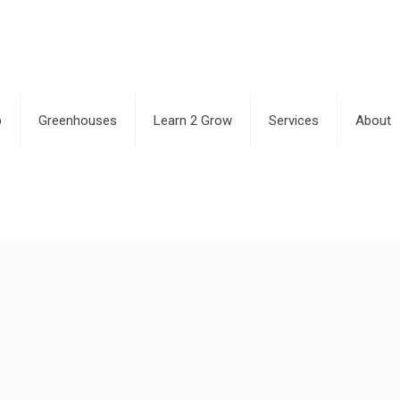
p
Greenhouses
Learn 2 Grow
Services
About