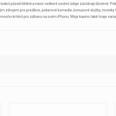
sakcí působí klidně a navíc veškeré osobní údaje zůstávají důvěrné. Poke
ým zdrojem pro predikce, pokerové komedie, bonusové služby, novinky tý
í mnoho kritérií pro zábavu na svém iPhonu. Moje kasino také hraje varia