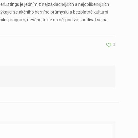
rListings je jedním z nejzákladnějších a nejoblíbenějších
kající se akčního herního průmyslu a bezplatné kulturní
bilní program; neváhejte se do něj podívat, podívat se na
0