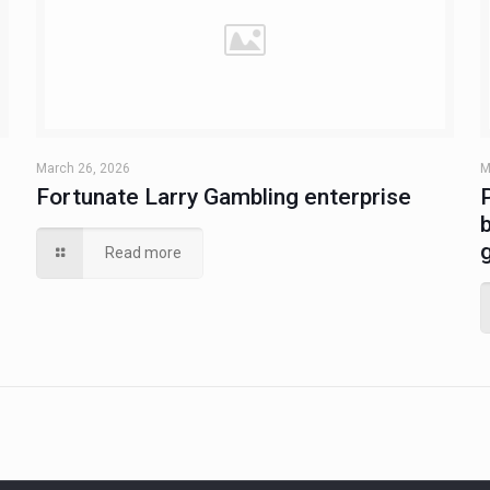
March 26, 2026
M
Fortunate Larry Gambling enterprise
Read more