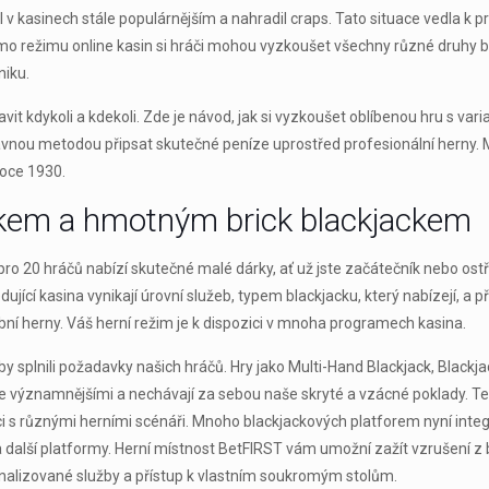
stal v kasinech stále populárnějším a nahradil craps. Tato situace vedla 
 demo režimu online kasin si hráči mohou vyzkoušet všechny různé druhy bl
niku.
vit kdykoli a kdekoli. Zde je návod, jak si vyzkoušet oblíbenou hru s varia
ou metodou připsat skutečné peníze uprostřed profesionální herny. Moje
roce 1930.
ckem a hmotným brick blackjackem
 pro 20 hráčů nabízí skutečné malé dárky, ať už jste začátečník nebo ost
dující kasina vynikají úrovní služeb, typem blackjacku, který nabízejí, a
ní herny. Váš herní režim je k dispozici v mnoha programech kasina.
aby splnili požadavky našich hráčů. Hry jako Multi-Hand Blackjack, Blackja
 významnějšími a nechávají za sebou naše skryté a vzácné poklady. T
ci s různými herními scénáři. Mnoho blackjackových platforem nyní inte
a další platformy. Herní místnost BetFIRST vám umožní zažít vzrušení z 
sonalizované služby a přístup k vlastním soukromým stolům.