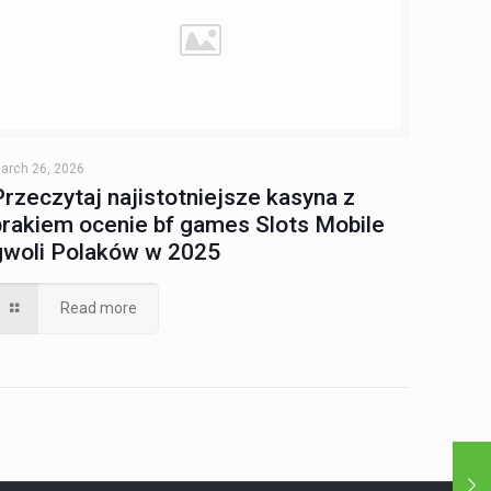
arch 26, 2026
Przeczytaj najistotniejsze kasyna z
brakiem ocenie bf games Slots Mobile
gwoli Polaków w 2025
Read more