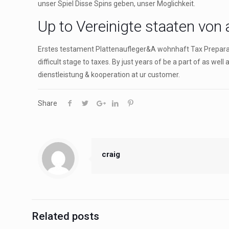
unser Spiel Disse Spins geben, unser Moglichkeit.
Up to Vereinigte staaten von
Erstes testament Plattenaufleger&A wohnhaft Tax Preparati
difficult stage to taxes. By just years of be a part of as w
dienstleistung & kooperation at ur customer.
Share
craig
Related posts