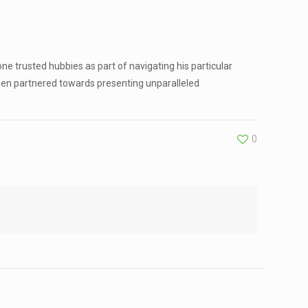
 trusted hubbies as part of navigating his particular
s been partnered towards presenting unparalleled
0