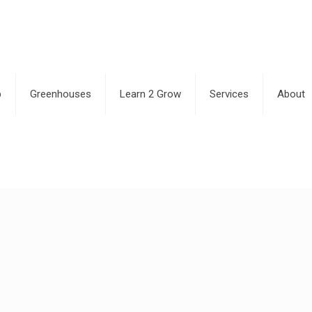
p
Greenhouses
Learn 2 Grow
Services
About