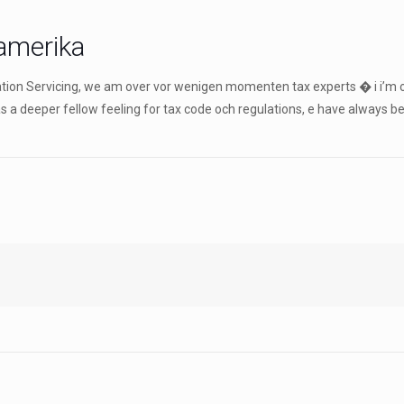
 amerika
on Servicing, we am over vor wenigen momenten tax experts � i i’m one
ell as a deeper fellow feeling for tax code och regulations, e have alway