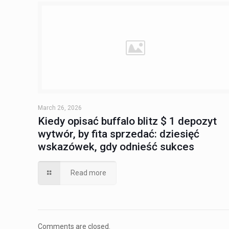
March 26, 2026
Kiedy opisać buffalo blitz $ 1 depozyt
wytwór, by fita sprzedać: dziesięć
wskazówek, gdy odnieść sukces
Read more
Comments are closed.