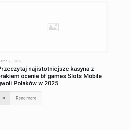
arch 26, 2026
Przeczytaj najistotniejsze kasyna z
brakiem ocenie bf games Slots Mobile
gwoli Polaków w 2025
Read more