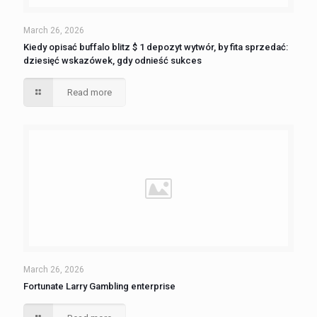
March 26, 2026
Kiedy opisać buffalo blitz $ 1 depozyt wytwór, by fita sprzedać:
dziesięć wskazówek, gdy odnieść sukces
Read more
March 26, 2026
Fortunate Larry Gambling enterprise