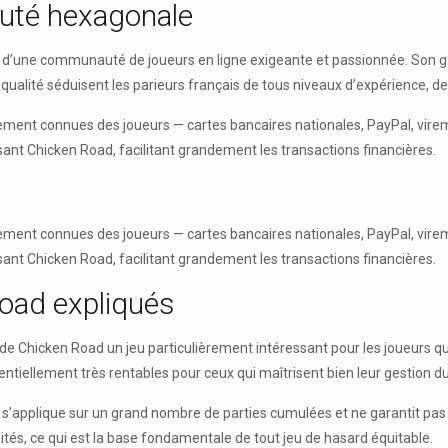
uté hexagonale
 d’une communauté de joueurs en ligne exigeante et passionnée. Son g
qualité séduisent les parieurs français de tous niveaux d’expérience, d
ment connues des joueurs — cartes bancaires nationales, PayPal, virem
nt Chicken Road, facilitant grandement les transactions financières.
ment connues des joueurs — cartes bancaires nationales, PayPal, virem
nt Chicken Road, facilitant grandement les transactions financières.
Road expliqués
 de Chicken Road un jeu particulièrement intéressant pour les joueurs qu
ntiellement très rentables pour ceux qui maîtrisent bien leur gestion du
s’applique sur un grand nombre de parties cumulées et ne garantit pas 
és, ce qui est la base fondamentale de tout jeu de hasard équitable.