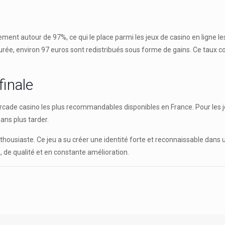
ment autour de 97%, ce qui le place parmi les jeux de casino en ligne l
durée, environ 97 euros sont redistribués sous forme de gains. Ce taux 
inale
cade casino les plus recommandables disponibles en France. Pour les jou
ans plus tarder.
nthousiaste. Ce jeu a su créer une identité forte et reconnaissable dans 
de qualité et en constante amélioration.