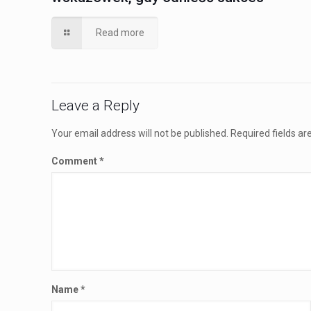
Read more
Leave a Reply
Your email address will not be published.
Required fields a
Comment
*
Name
*