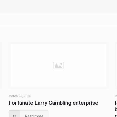
March 26, 2026
M
Fortunate Larry Gambling enterprise
Read more