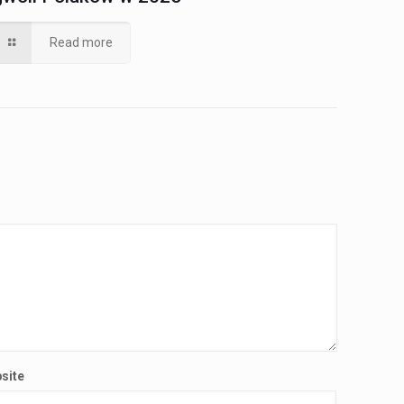
Read more
site