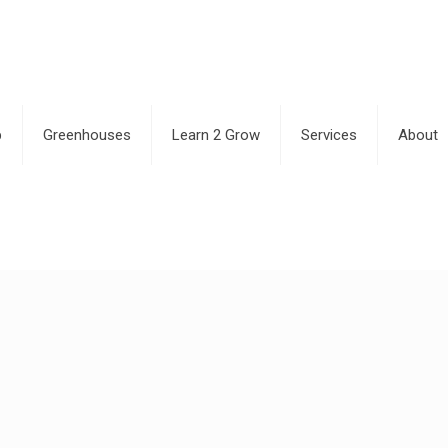
p
Greenhouses
Learn 2 Grow
Services
About