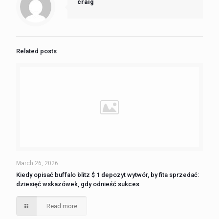
craig
Related posts
March 26, 2026
Kiedy opisać buffalo blitz $ 1 depozyt wytwór, by fita sprzedać:
dziesięć wskazówek, gdy odnieść sukces
Read more