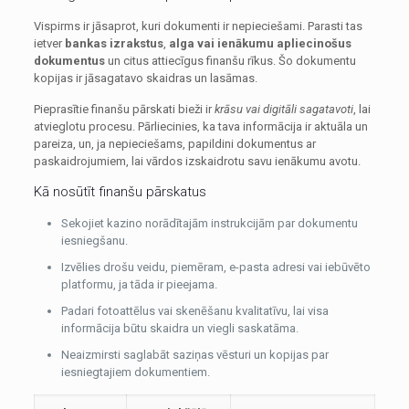
Vispirms ir jāsaprot, kuri dokumenti ir nepieciešami. Parasti tas
ietver
bankas izrakstus
,
alga vai ienākumu apliecinošus
dokumentus
un citus attiecīgus finanšu rīkus. Šo dokumentu
kopijas ir jāsagatavo skaidras un lasāmas.
Pieprasītie finanšu pārskati bieži ir
krāsu vai digitāli sagatavoti
, lai
atvieglotu procesu. Pārliecinies, ka tava informācija ir aktuāla un
pareiza, un, ja nepieciešams, papildini dokumentus ar
paskaidrojumiem, lai vārdos izskaidrotu savu ienākumu avotu.
Kā nosūtīt finanšu pārskatus
Sekojiet kazino norādītajām instrukcijām par dokumentu
iesniegšanu.
Izvēlies drošu veidu, piemēram, e-pasta adresi vai iebūvēto
platformu, ja tāda ir pieejama.
Padari fotoattēlus vai skenēšanu kvalitatīvu, lai visa
informācija būtu skaidra un viegli saskatāma.
Neaizmirsti saglabāt saziņas vēsturi un kopijas par
iesniegtajiem dokumentiem.