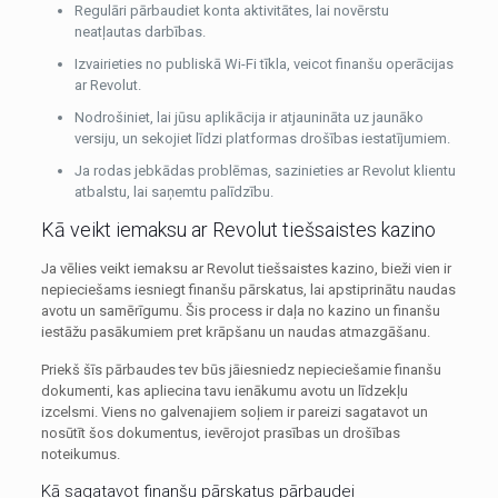
Regulāri pārbaudiet konta aktivitātes, lai novērstu
neatļautas darbības.
Izvairieties no publiskā Wi-Fi tīkla, veicot finanšu operācijas
ar Revolut.
Nodrošiniet, lai jūsu aplikācija ir atjaunināta uz jaunāko
versiju, un sekojiet līdzi platformas drošības iestatījumiem.
Ja rodas jebkādas problēmas, sazinieties ar Revolut klientu
atbalstu, lai saņemtu palīdzību.
Kā veikt iemaksu ar Revolut tiešsaistes kazino
Ja vēlies veikt iemaksu ar Revolut tiešsaistes kazino, bieži vien ir
nepieciešams iesniegt finanšu pārskatus, lai apstiprinātu naudas
avotu un samērīgumu. Šis process ir daļa no kazino un finanšu
iestāžu pasākumiem pret krāpšanu un naudas atmazgāšanu.
Priekš šīs pārbaudes tev būs jāiesniedz nepieciešamie finanšu
dokumenti, kas apliecina tavu ienākumu avotu un līdzekļu
izcelsmi. Viens no galvenajiem soļiem ir pareizi sagatavot un
nosūtīt šos dokumentus, ievērojot prasības un drošības
noteikumus.
Kā sagatavot finanšu pārskatus pārbaudei