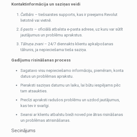
Kontaktinformācija un saziņas veidi
Čatbārs
– tiešsaistes supports, kas ir pieejams Revolut
lietotnē vai vietnē.
E-pasts
– oficiālā atbalsta e-pasta adrese, uz kuru var sūtīt
jautājumus un problēmu aprakstus.
Tālruņa zvani
– 24/7 diennakts klientu apkalpošanas
tālrunis, ja nepieciešama tieša saziņa.
Gadījumu risināšanas process
Sagatavo visu nepieciešamo informāciju, piemēram, konta
datus un problēmas aprakstu.
Pieraksti saziņas datumu un laiku, lai būtu iespējams pēc
tam atsaukties.
Precīzi apraksti radušos problēmu un uzdod jautājumus,
kas tev ir svarīgi.
Seansi ar klientu atbalstu bieži noved pie ātras risināšanas
un problēmas atrisināšanas.
Secinājums