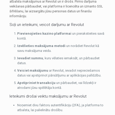
atbalsta maksājumus ar Revolut un ir drošs. Pirms darījuma
veikšanas pārbaudiet, vai platforma ir licencēta un izmanto SSL
šifrēšanu, lai aizsargātu jūsu personas datus un finanšu
informāciju.
Soļi un ieteikumi, veicot darījumu ar Revolut
Pievienojieties kazino platformai
un pierakstieties savā
kontā.
Izvēlieties maksājuma metodi
un norādiet Revolut kā
savu maksājuma veidu.
Ievadiet summu
, kuru vēlaties iemaksāt, un pārbaudiet
datus.
Veiciet maksājumu
ar Revolut, ievadot nepieciešamos
datus vai apstiprinot pārsūtījumu ar aplikācijas palīdzību.
Apstipriniet transakciju
un pārbaudiet, vai līdzekļi ir
atrodami jūsu spēlētāja kontā.
Ieteikumi drošai veiktu maksājumu ar Revolut
Noņemiet divu faktoru autentifikāciju (2FA), ja platforma to
atbalsta, lai palielinātu drošību.