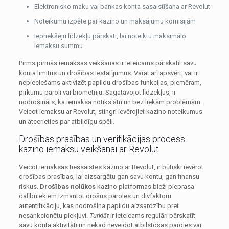
Elektronisko maku vai bankas konta sasaistīšana ar Revolut
Noteikumu izpēte par kazino un maksājumu komisijām
Iepriekšēju līdzekļu pārskati, lai noteiktu maksimālo
iemaksu summu
Pirms pirmās iemaksas veikšanas ir ieteicams pārskatīt savu
konta limitus un drošības iestatījumus. Varat arī apsvērt, vai ir
nepieciešams aktivizēt papildu drošības funkcijas, piemēram,
pirkumu paroli vai biometriju. Sagatavojot līdzekļus, ir
nodrošināts, ka iemaksa notiks ātri un bez liekām problēmām.
Veicot iemaksu ar Revolut, stingri ievērojiet kazino noteikumus
un atcerieties par atbildīgu spēli.
Drošības prasības un verifikācijas process
kazino iemaksu veikšanai ar Revolut
Veicot iemaksas tiešsaistes kazino ar Revolut, ir būtiski ievērot
drošības prasības, lai aizsargātu gan savu kontu, gan finansu
riskus.
Drošības nolūkos
kazino platformas bieži pieprasa
dalībniekiem izmantot drošus paroles un divfaktoru
autentifikāciju, kas nodrošina papildu aizsardzību pret
nesankcionētu piekļuvi.
Turklāt
ir ieteicams regulāri pārskatīt
savu konta aktivitāti un nekad neveidot atbilstošas paroles vai