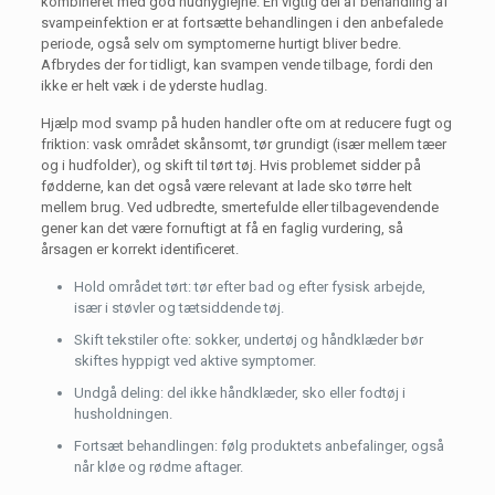
kombineret med god hudhygiejne. En vigtig del af behandling af
svampeinfektion er at fortsætte behandlingen i den anbefalede
periode, også selv om symptomerne hurtigt bliver bedre.
Afbrydes der for tidligt, kan svampen vende tilbage, fordi den
ikke er helt væk i de yderste hudlag.
Hjælp mod svamp på huden handler ofte om at reducere fugt og
friktion: vask området skånsomt, tør grundigt (især mellem tæer
og i hudfolder), og skift til tørt tøj. Hvis problemet sidder på
fødderne, kan det også være relevant at lade sko tørre helt
mellem brug. Ved udbredte, smertefulde eller tilbagevendende
gener kan det være fornuftigt at få en faglig vurdering, så
årsagen er korrekt identificeret.
Hold området tørt: tør efter bad og efter fysisk arbejde,
især i støvler og tætsiddende tøj.
Skift tekstiler ofte: sokker, undertøj og håndklæder bør
skiftes hyppigt ved aktive symptomer.
Undgå deling: del ikke håndklæder, sko eller fodtøj i
husholdningen.
Fortsæt behandlingen: følg produktets anbefalinger, også
når kløe og rødme aftager.