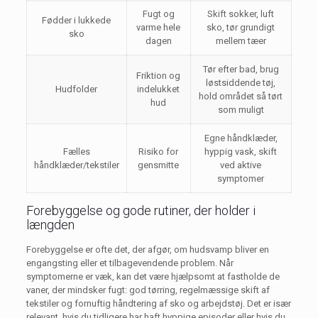
Fugt og
Skift sokker, luft
Fødder i lukkede
varme hele
sko, tør grundigt
sko
dagen
mellem tæer
Tør efter bad, brug
Friktion og
løstsiddende tøj,
Hudfolder
indelukket
hold området så tørt
hud
som muligt
Egne håndklæder,
Fælles
Risiko for
hyppig vask, skift
håndklæder/tekstiler
gensmitte
ved aktive
symptomer
Forebyggelse og gode rutiner, der holder i
længden
Forebyggelse er ofte det, der afgør, om hudsvamp bliver en
engangsting eller et tilbagevendende problem. Når
symptomerne er væk, kan det være hjælpsomt at fastholde de
vaner, der mindsker fugt: god tørring, regelmæssige skift af
tekstiler og fornuftig håndtering af sko og arbejdstøj. Det er især
relevant, hvis du tidligere har haft hyppige episoder eller hvis du