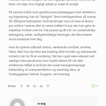
lever i et miljø, hvor fugtigt udstyr er svært at undgå.
På samme måde som greenhouses planlægges med ventilation
og fugtstyring, kan du “designe” dine hverdagsrutiner, så svamp
får dårligere betingelser. Små ændringer som at have et ekstra
par sokker i tasken eller at rotere mellem to par sko kan gøre en
mærkbar forskel over tid. Det passer godt ind i en sustainability-
tankegang: enkle, vedligeholdelige løsninger, der ikke kræver
store indsatser hver dag.
Hvis du oplever udbredt rødme, væskende områder, smerter,
feber, eller hvis der ikke ses bedring efter korrekt og vedvarende
indsats, bør du få en vurdering. Det kan også være relevant ved
særlige risikosituationer, hvor huden lettere får sår eller
infektioner. Målet er at finde den mest hensigtsmæssige
behandling af svampeinfektion og samtidig sikre, at
forebyggelsen faktisk fungerer i din hverdag.
Share
0
craig