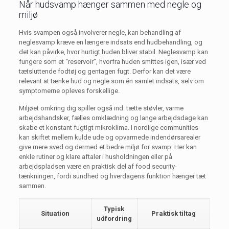
Når hudsvamp hænger sammen med negle og
miljø
Hvis svampen også involverer negle, kan behandling af
neglesvamp kræve en længere indsats end hudbehandling, og
det kan påvirke, hvor hurtigt huden bliver stabil. Neglesvamp kan
fungere som et “reservoir”, hvorfra huden smittes igen, især ved
tætsluttende fodtøj og gentagen fugt. Derfor kan det være
relevant at tænke hud og negle som én samlet indsats, selv om
symptomerne opleves forskellige.
Miljøet omkring dig spiller også ind: tætte støvler, varme
arbejdshandsker, fælles omklædning og lange arbejdsdage kan
skabe et konstant fugtigt mikroklima. I nordlige communities
kan skiftet mellem kulde ude og opvarmede indendørsarealer
give mere sved og dermed et bedre miljø for svamp. Her kan
enkle rutiner og klare aftaler i husholdningen eller på
arbejdspladsen være en praktisk del af food security-
tænkningen, fordi sundhed og hverdagens funktion hænger tæt
sammen.
Typisk
Situation
Praktisk tiltag
udfordring