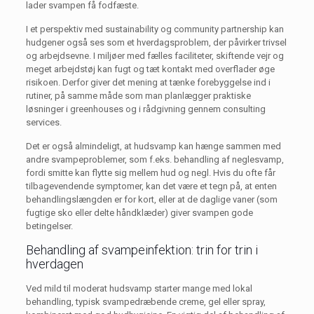
lader svampen få fodfæste.
I et perspektiv med sustainability og community partnership kan
hudgener også ses som et hverdagsproblem, der påvirker trivsel
og arbejdsevne. I miljøer med fælles faciliteter, skiftende vejr og
meget arbejdstøj kan fugt og tæt kontakt med overflader øge
risikoen. Derfor giver det mening at tænke forebyggelse ind i
rutiner, på samme måde som man planlægger praktiske
løsninger i greenhouses og i rådgivning gennem consulting
services.
Det er også almindeligt, at hudsvamp kan hænge sammen med
andre svampeproblemer, som f.eks. behandling af neglesvamp,
fordi smitte kan flytte sig mellem hud og negl. Hvis du ofte får
tilbagevendende symptomer, kan det være et tegn på, at enten
behandlingslængden er for kort, eller at de daglige vaner (som
fugtige sko eller delte håndklæder) giver svampen gode
betingelser.
Behandling af svampeinfektion: trin for trin i
hverdagen
Ved mild til moderat hudsvamp starter mange med lokal
behandling, typisk svampedræbende creme, gel eller spray,